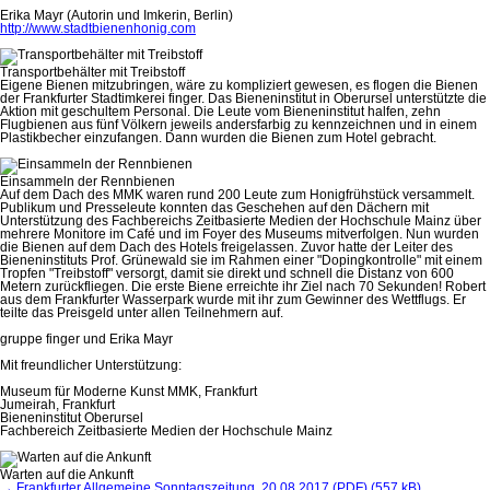
Erika Mayr (Autorin und Imkerin, Berlin)
http://www.stadtbienenhonig.com
Transportbehälter mit Treibstoff
Eigene Bienen mitzubringen, wäre zu kompliziert gewesen, es flogen die Bienen
der Frankfurter Stadtimkerei finger. Das Bieneninstitut in Oberursel unterstützte die
Aktion mit geschultem Personal. Die Leute vom Bieneninstitut halfen, zehn
Flugbienen aus fünf Völkern jeweils andersfarbig zu kennzeichnen und in einem
Plastikbecher einzufangen. Dann wurden die Bienen zum Hotel gebracht.
Einsammeln der Rennbienen
Auf dem Dach des MMK waren rund 200 Leute zum Honigfrühstück versammelt.
Publikum und Presseleute konnten das Geschehen auf den Dächern mit
Unterstützung des Fachbereichs Zeitbasierte Medien der Hochschule Mainz über
mehrere Monitore im Café und im Foyer des Museums mitverfolgen. Nun wurden
die Bienen auf dem Dach des Hotels freigelassen. Zuvor hatte der Leiter des
Bieneninstituts Prof. Grünewald sie im Rahmen einer "Dopingkontrolle" mit einem
Tropfen "Treibstoff" versorgt, damit sie direkt und schnell die Distanz von 600
Metern zurückfliegen. Die erste Biene erreichte ihr Ziel nach 70 Sekunden! Robert
aus dem Frankfurter Wasserpark wurde mit ihr zum Gewinner des Wettflugs. Er
teilte das Preisgeld unter allen Teilnehmern auf.
gruppe finger und Erika Mayr
Mit freundlicher Unterstützung:
Museum für Moderne Kunst MMK, Frankfurt
Jumeirah, Frankfurt
Bieneninstitut Oberursel
Fachbereich Zeitbasierte Medien der Hochschule Mainz
Warten auf die Ankunft
→ Frankfurter Allgemeine Sonntagszeitung, 20.08.2017 (PDF) (557 kB)