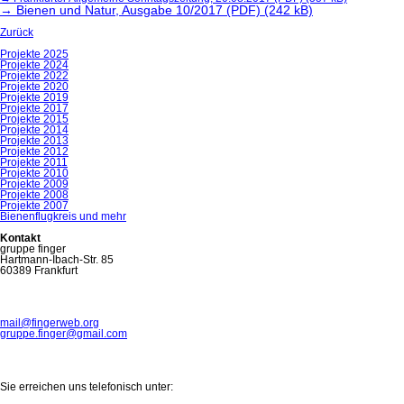
→ Bienen und Natur, Ausgabe 10/2017 (PDF) (242 kB)
Zurück
Navigation
Projekte 2025
überspringen
Projekte 2024
Projekte 2022
Projekte 2020
Projekte 2019
Projekte 2017
Projekte 2015
Projekte 2014
Projekte 2013
Projekte 2012
Projekte 2011
Projekte 2010
Projekte 2009
Projekte 2008
Projekte 2007
Bienenflugkreis und mehr
Kontakt
gruppe finger
Hartmann-Ibach-Str. 85
60389 Frankfurt
mail@fingerweb.org
gruppe.finger@gmail.com
Sie erreichen uns telefonisch unter: