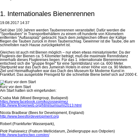
1. Internationales Bienenrennen
19.08.2017 14:37
Seit über 100 Jahren werden Taubenrennen veranstaltet. Dafür werden die
"Sporttauben" in Transportbehältern zu einem oft hunderte von Kilometern
entfernten "Auflassplatz" gebracht. Nach dem zeitgleichen öffnen der Käfige
fliegen die Tauben zurück in ihren Taubenschlag. Gewinner ist die Taube, die am
schnellsten nach Hause zurückgekehrt ist.
Gleiches ist auch mit Bienen möglich – nur eben etwas miniaturisierter. Da der
Flugkreis der Bienen ca. 5 Kilometer beträgt, muß die maximale Renndistanz
innerhalb dieses Flugkreises liegen. Für das 1. internationale Bienenrennen
entschied sich die "gruppe finger" für eine Sprintdistanz von ca. 600 Meter.
Startpunkt war das Dach des Jumeirah Hotels in einer Höhe von ca. 90 Metern.
Ziel und Heimatflughafen war das Dach des Museum für Moderne Kunst in
Frankfurt. Das ausgelobte Preisgeld für die schnellste Biene belief sich auf 2000 €.
Kurz vor dem Start
Am Start hatten sich eingefunden:
Csaba Mak (Mixed Beegroup, Budapest)
https://www.facebook.com/kozossegimez
http://www.fingerweb.org/html/sumsum/2013.html
Nicola Bradbear (Bees for Development, England)
http://www.beesfordevelopment.org
Robert (Frankfurter Wasserpark),
Piotr Pialsiewicz (Fratrum Mellicidarum, Zeidlergruppe aus Ostpolen)
http://www.bartnictwo.com/en/